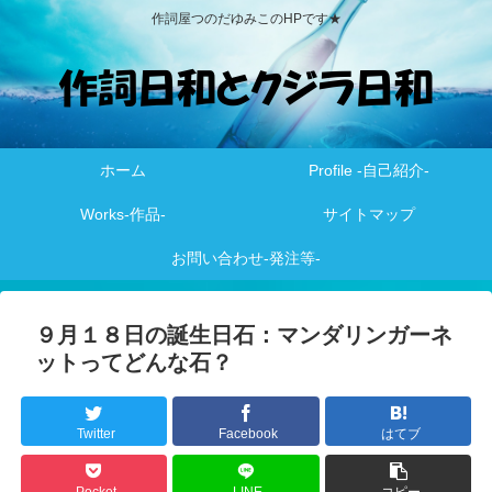
作詞屋つのだゆみこのHPです★
ホーム
Profile -自己紹介-
Works-作品-
サイトマップ
お問い合わせ-発注等-
９月１８日の誕生日石：マンダリンガーネ
ットってどんな石？
Twitter
Facebook
はてブ
Pocket
LINE
コピー