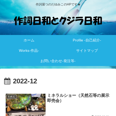
作詞屋つのだゆみこのHPです★
ホーム
Profile -自己紹介-
Works-作品-
サイトマップ
お問い合わせ-発注等-
2022-12
ミネラルショー（天然石等の展示
天然石
即売会）