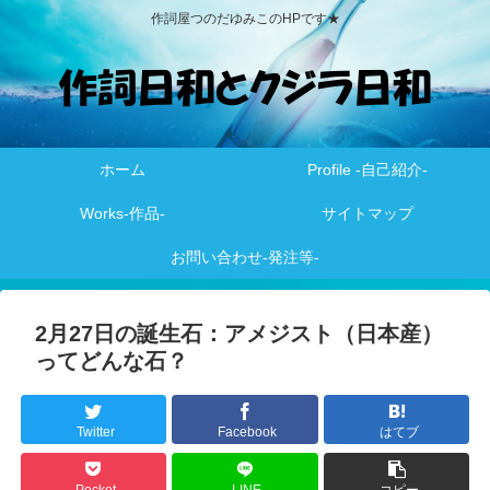
作詞屋つのだゆみこのHPです★
ホーム
Profile -自己紹介-
Works-作品-
サイトマップ
お問い合わせ-発注等-
2月27日の誕生石：アメジスト（日本産）
ってどんな石？
Twitter
Facebook
はてブ
Pocket
LINE
コピー