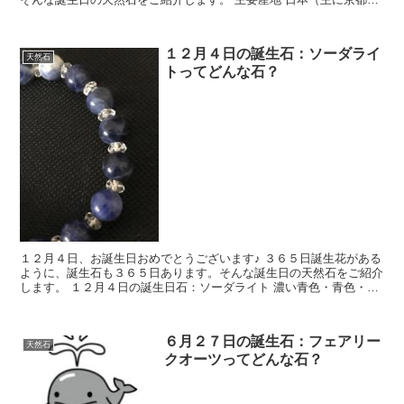
和名 桜石 語原 六角形を...
１２月４日の誕生石：ソーダライ
天然石
トってどんな石？
１２月４日、お誕生日おめでとうございます♪ ３６５日誕生花がある
ように、誕生石も３６５日あります。そんな誕生日の天然石をご紹介
します。 １２月４日の誕生日石：ソーダライト 濃い青色・青色・薄
い白色が混ざった斑紋状の模様があり、...
６月２７日の誕生石：フェアリー
天然石
クオーツってどんな石？