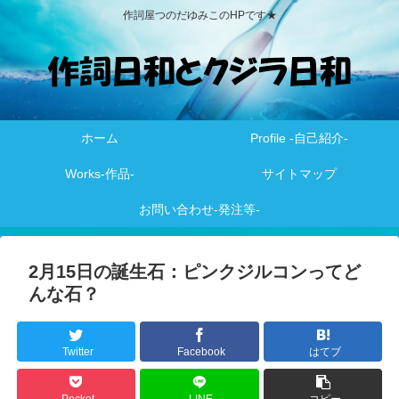
作詞屋つのだゆみこのHPです★
ホーム
Profile -自己紹介-
Works-作品-
サイトマップ
お問い合わせ-発注等-
2月15日の誕生石：ピンクジルコンってど
んな石？
Twitter
Facebook
はてブ
Pocket
LINE
コピー