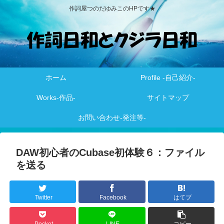
作詞屋つのだゆみこのHPです★
ホーム
Profile -自己紹介-
Works-作品-
サイトマップ
お問い合わせ-発注等-
DAW初心者のCubase初体験６：ファイル
を送る
Twitter
Facebook
はてブ
Pocket
LINE
コピー