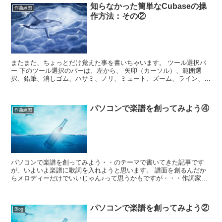
知らなかった簡単なCubaseの操
作曲練習
作方法：その②
またまた、ちょっとだけ覚えた事を書いちゃいます。 ツール選択バ
ー 下のツール選択のバーは、左から、 矢印（カーソル）、範囲選
択、鉛筆、消しゴム、ハサミ、ノリ、ミュート、ズーム、ライン、再
生、カラーの順で並んでいます。 いつも選ん...
パソコンで楽譜を創ってみよう④
作曲練習
パソコンで楽譜を創ってみよう・・のテーマで書いてきた記事です
が、いよいよ楽譜に歌詞を入れようと思います。 譜面を創るんだか
らメロディーだけでいいじゃん♪って思うかもですが・・・作詞家の
性とでもいいましょうか、歌詞を書きたくなっちゃうの...
パソコンで楽譜を創ってみよう②
Blog