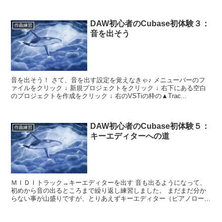
小節のイベントを創ってみました（実...
DAW初心者のCubase初体験３：
作曲練習
音を出そう
音を出そう！ さて、音を出す設定を覚えなきゃ♪ メニューバーのフ
ァイルをクリック ↓ 新規プロジェクトをクリック ↓ 右下にある空白
のプロジェクトを作成をクリック ↓ 右のVSTiの枠の▲Trac...
DAW初心者のCubase初体験５：
作曲練習
キーエディターへの道
ＭＩＤＩトラック→キーエディターを出す 音も出るようになって、
初めから音の出るところまで繰り返し練習しました。 まだまだ分か
らない事が山盛りですが、とりあえずキーエディター（ピアノロー
ル）を使いこなさないまでも、使い方を覚えないとで...