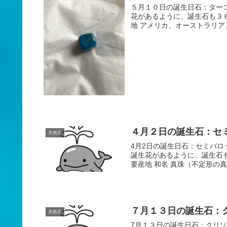
５月１０日の誕生日石：ターコイズ
花があるように、誕生石も３
地 アメリカ、オーストラリア、
４月２日の誕生石：セ
天然石
4月2日の誕生日石：セミバロッ
誕生花があるように、誕生石
要産地 和名 真珠（不定形
７月１３日の誕生石：
天然石
7月１３日の誕生日石：クリソベリル原石 ７月13日、お誕生日おめで