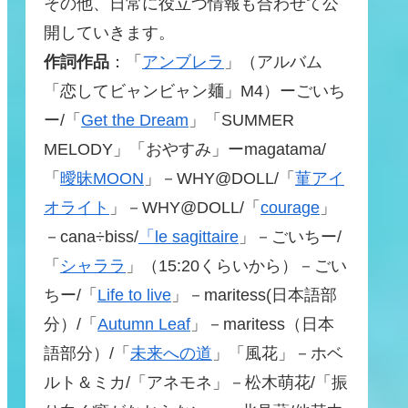
その他、日常に役立つ情報も合わせて公
開していきます。
作詞作品
：「
アンブレラ
」（アルバム
「恋してビャンビャン麺」M4）ーごいち
ー/「
Get the Dream
」「SUMMER
MELODY」「おやすみ」ーmagatama/
「
曖昧MOON
」－WHY@DOLL/「
菫アイ
オライト
」－WHY@DOLL/「
courage
」
－cana÷biss/
「le sagittaire
」－ごいちー/
「
シャララ
」（15:20くらいから）－ごい
ちー/「
Life to live
」－maritess(日本語部
分）/「
Autumn Leaf
」－maritess（日本
語部分）/「
未来への道
」「風花」－ホベ
ルト＆ミカ/「アネモネ」－松木萌花/「振