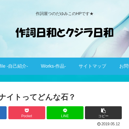
作詞屋つのだゆみこのHPです★
file -自己紹介-
Works-作品-
サイトマップ
お問
ナイトってどんな石？
Pocket
LINE
コピー
2019.05.12