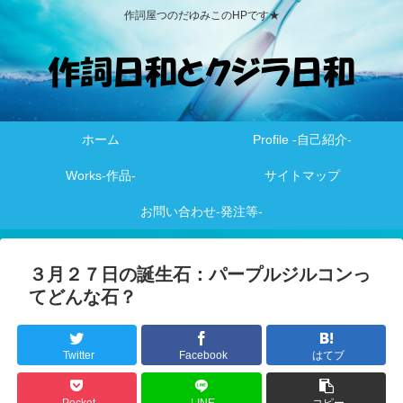
作詞屋つのだゆみこのHPです★
ホーム
Profile -自己紹介-
Works-作品-
サイトマップ
お問い合わせ-発注等-
３月２７日の誕生石：パープルジルコンっ
てどんな石？
Twitter
Facebook
はてブ
Pocket
LINE
コピー