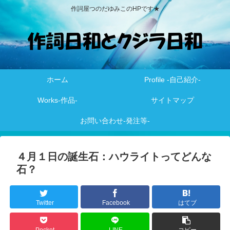
作詞屋つのだゆみこのHPです★
ホーム
Profile -自己紹介-
Works-作品-
サイトマップ
お問い合わせ-発注等-
４月１日の誕生石：ハウライトってどんな
石？
Twitter
Facebook
はてブ
Pocket
LINE
コピー