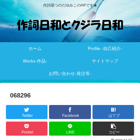
作詞屋つのだゆみこのHPです★
ホーム
Profile -自己紹介-
Works-作品-
サイトマップ
お問い合わせ-発注等-
068296
Twitter
Facebook
はてブ
Pocket
LINE
コピー