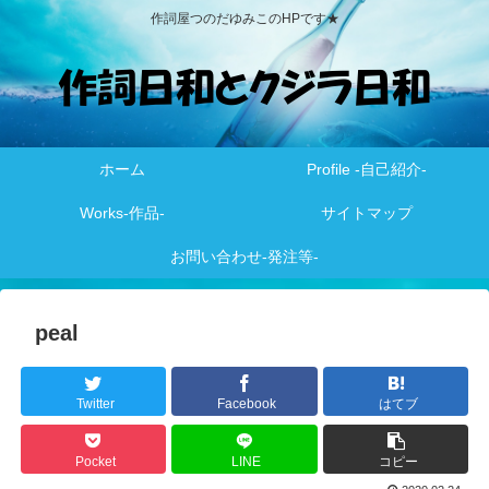
作詞屋つのだゆみこのHPです★
ホーム
Profile -自己紹介-
Works-作品-
サイトマップ
お問い合わせ-発注等-
peal
Twitter
Facebook
はてブ
Pocket
LINE
コピー