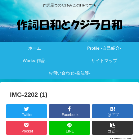
作詞屋つのだゆみこのHPです★
ホーム
Profile -自己紹介-
Works-作品-
サイトマップ
お問い合わせ-発注等-
IMG-2202 (1)
Twitter
Facebook
はてブ
Pocket
LINE
コピー