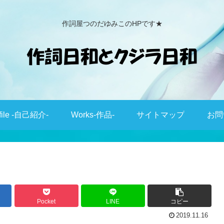
作詞屋つのだゆみこのHPです★
file -自己紹介-
Works-作品-
サイトマップ
お問
Pocket
LINE
コピー
2019.11.16