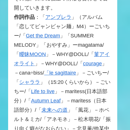
開していきます。
作詞作品
：「
アンブレラ
」（アルバム
「恋してビャンビャン麺」M4）ーごいち
ー/「
Get the Dream
」「SUMMER
MELODY」「おやすみ」ーmagatama/
「
曖昧MOON
」－WHY@DOLL/「
菫アイ
オライト
」－WHY@DOLL/「
courage
」
－cana÷biss/
「le sagittaire
」－ごいちー/
「
シャララ
」（15:20くらいから）－ごい
ちー/「
Life to live
」－maritess(日本語部
分）/「
Autumn Leaf
」－maritess（日本
語部分）/「
未来への道
」「風花」－ホベ
ルト＆ミカ/「アネモネ」－松木萌花/「振
り向く癖がなおらない」－北見薫/他某中