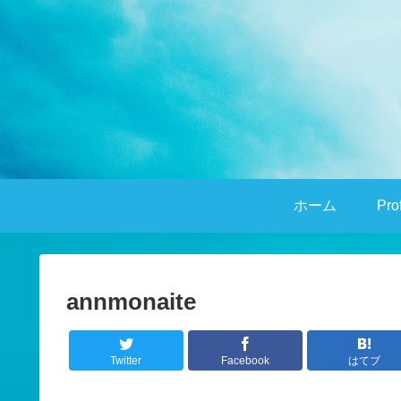
ホーム
Pro
annmonaite
Twitter
Facebook
はてブ