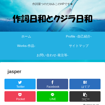
作詞屋つのだゆみこのHPです★
ホーム
Profile -自己紹介-
Works-作品-
サイトマップ
お問い合わせ-発注等-
jasper
Twitter
Facebook
はてブ
Pocket
LINE
コピー